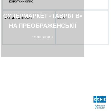
КОРОТКИЙ ОПИС
СУПЕРМАРКЕТ «ТАВРІЯ-В»
ФАКТИ ПРО ПРОЄКТ
ДЕТАЛІ
НА ПРЕОБРАЖЕНСЬКІЇ
Одеса, Україна