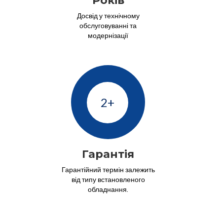
Років
Досвід у технічному
обслуговуванні та
модернізації
2+
Гарантія
Гарантійний термін залежить
від типу встановленого
обладнання.