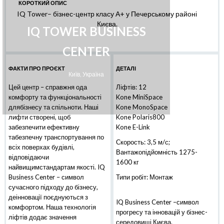
КОРОТКИЙ ОПИС
IQ Tower– бізнес-центр класу А+ у Печерському районі
Києва.
IQ TOWER BUSINESS
CENTER
ФАКТИ ПРО ПРОЄКТ
ДЕТАЛІ
Київ, Україна
Цей центр – справжня ода
Ліфтів: 12
комфорту та функціональності
Kone MiniSpace
длябізнесу та спільноти. Наші
Kone MonoSpace
лифти створені, щоб
Kone Polaris800
забезпечити ефективну
Kone E-Link
табезпечну транспортування по
Скорость: 3,5 м/с;
всіх поверхах будівлі,
Вантажопідйомність 1275-
відповідаючи
1600 кг
найвищимстандартам якості. IQ
Business Center – символ
Типи робіт: Монтаж
сучасного підходу до бізнесу,
деінновації поєднуються з
IQ Business Center –символ
комфортом. Наша технологія
прогресу та інновацій у бізнес-
ліфтів додає значення
середовищі Києва.