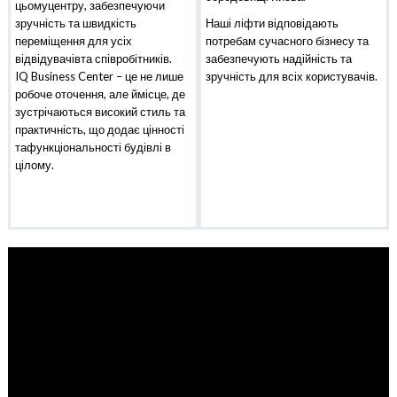
цьомуцентру, забезпечуючи
зручність та швидкість
Наші ліфти відповідають
переміщення для усіх
потребам сучасного бізнесу та
відвідувачівта співробітників.
забезпечують надійність та
IQ Business Center – це не лише
зручність для всіх користувачів.
робоче оточення, але ймісце, де
зустрічаються високий стиль та
практичність, що додає цінності
тафункціональності будівлі в
цілому.