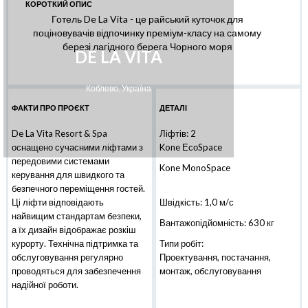
КОРОТКИЙ ОПИС
Готель De La Vita - це райський куточок для
поціновувачів відпочинку преміум-класу на самому
березі лагідного берега Чорного моря
DE LA VITA
Коблево, Україна
ФАКТИ ПРО ПРОЄКТ
ДЕТАЛІ
De La Vita Resort & Spa
Ліфтів: 2
оснащено сучасними ліфтами з
Kone ЕсоSpace
передовими системами
Kone MonoSpace
керування для швидкого та
безпечного переміщення гостей.
Ці ліфти відповідають
Швідкість: 1,0 м/с
найвищим стандартам безпеки,
Вантажопідйомність: 630 кг
а їх дизайн відображає розкіш
курорту. Технічна підтримка та
Типи робіт:
обслуговування регулярно
Проектування, постачання,
проводяться для забезпечення
монтаж, обслуговування
надійної роботи.