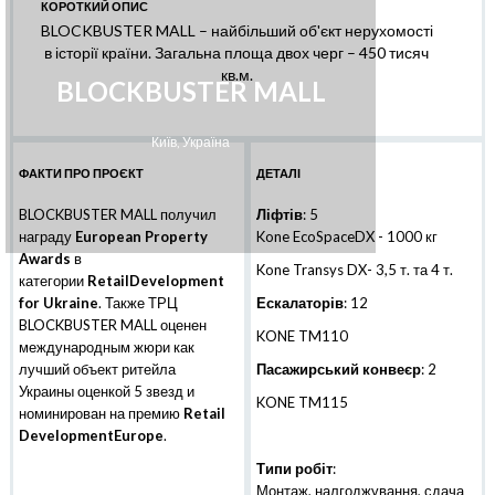
КОРОТКИЙ ОПИС
BLOCKBUSTER MALL – найбільший об'єкт нерухомості
в історії країни. Загальна площа двох черг – 450 тисяч
кв.м.
BLOCKBUSTER MALL
Київ, Україна
ФАКТИ ПРО ПРОЄКТ
ДЕТАЛІ
BLOCKBUSTER MALL получил
Ліфтів
: 5
награду
European Property
Kone EcoSpaceDX - 1000 кг
Awards
в
Kone Transys DX- 3,5 т. та 4 т.
категории
RetailDevelopment
for Ukraine
. Также ТРЦ
Ескалаторів
: 12
BLOCKBUSTER MALL оценен
KONE TM110
международным жюри как
лучший объект ритейла
Пасажирський конвеєр
: 2
Украины оценкой 5 звезд и
KONE TM115
номинирован на премию
Retail
DevelopmentEurope
.
Типи робіт
:
Монтаж, налгоджування, сдача